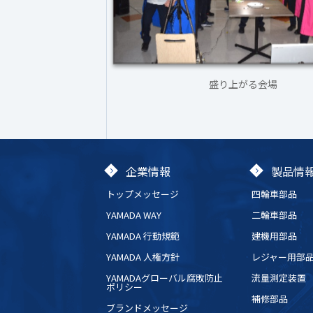
盛り上がる会場
企業情報
製品情
トップメッセージ
四輪車部品
YAMADA WAY
二輪車部品
YAMADA 行動規範
建機用部品
YAMADA 人権方針
レジャー用部
YAMADAグローバル腐敗防止
流量測定装置
ポリシー
補修部品
ブランドメッセージ