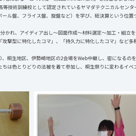
県高等技術訓練校として認定されているヤマダテクニカルセンタ
ボール盤、フライス盤、旋盤など）を学び、総決算という位置
に分かれ、アイディア出し～図面作成～材料選定～加工・組立を
「攻撃型に特化したコマ」、「持久力に特化したコマ」など多
、桐生地区、伊勢崎地区の2会場をWeb中継し、密になるの
たちは色とりどりの法被を着て参加し、桐生祭りに変わるイベ