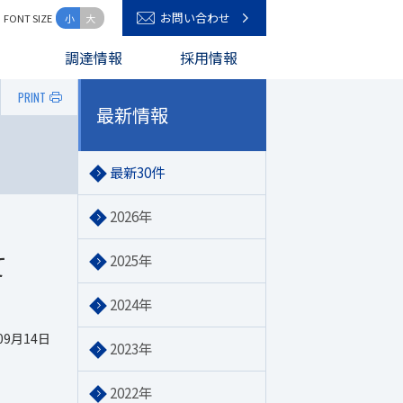
お問い合わせ
FONT SIZE
小
大
キーワード入力
調達情報
採用情報
PRINT
最新情報
最新30件
2026年
て
2025年
2024年
09月14日
2023年
2022年
。