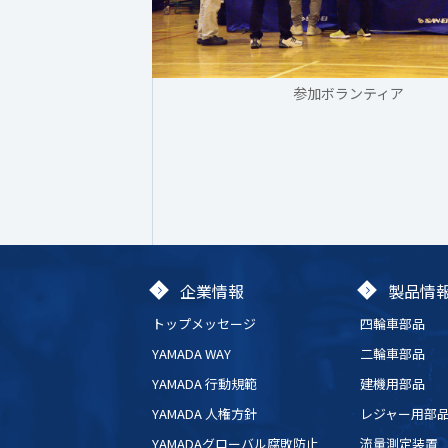
参加ボランティア
企業情報
製品情
トップメッセージ
四輪車部品
YAMADA WAY
二輪車部品
YAMADA 行動規範
建機用部品
YAMADA 人権方針
レジャー用部
YAMADAグローバル腐敗防止
流量測定装置