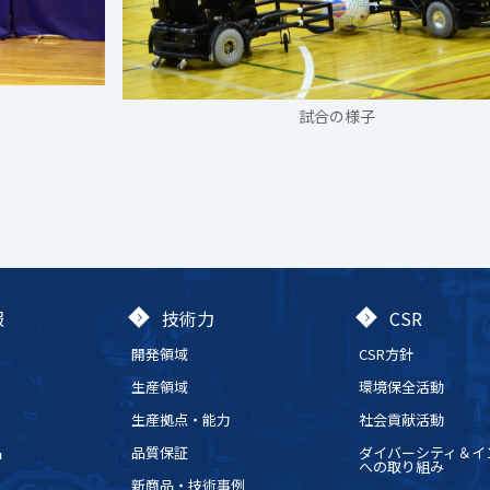
試合の様子
報
技術力
CSR
開発領域
CSR方針
生産領域
環境保全活動
生産拠点・能力
社会貢献活動
品
品質保証
ダイバーシティ＆イ
への取り組み
新商品・技術事例