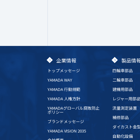
企業情報
製品情
トップメッセージ
四輪車部品
YAMADA WAY
二輪車部品
YAMADA 行動規範
建機用部品
YAMADA 人権方針
レジャー用部
YAMADAグローバル腐敗防止
流量測定装置
ポリシー
補修部品
ブランドメッセージ
ダイカスト金
YAMADA VISION 2035
自動化設備